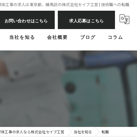
解体工事の求人は東京都、練馬区の株式会社セイブ工営 | 技術職への転職
お問い合わせはこちら
求人応募はこちら
当社を知る
会社概要
ブログ
コラム
転職
経験者
未経験
作業員
施工管理士
解体工事の求人なら株式会社セイブ工営
当社を知る
転職