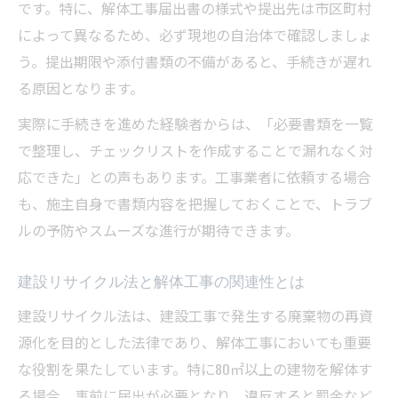
です。特に、解体工事届出書の様式や提出先は市区町村
解体工事の罰金・行政指導を防ぐ方法とは
によって異なるため、必ず現地の自治体で確認しましょ
建物解体に伴う法的義務のポイントを整理
う。提出期限や添付書類の不備があると、手続きが遅れ
解体工事で安全基準を守るための注意点
る原因となります。
実際に手続きを進めた経験者からは、「必要書類を一覧
で整理し、チェックリストを作成することで漏れなく対
応できた」との声もあります。工事業者に依頼する場合
も、施主自身で書類内容を把握しておくことで、トラブ
ルの予防やスムーズな進行が期待できます。
建設リサイクル法と解体工事の関連性とは
建設リサイクル法は、建設工事で発生する廃棄物の再資
源化を目的とした法律であり、解体工事においても重要
な役割を果たしています。特に80㎡以上の建物を解体す
る場合、事前に届出が必要となり、違反すると罰金など