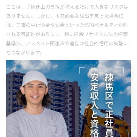
ことは、手続き上の負担が増えるだけで大きなリスクは
ありません。しかし、本来必要な届出を怠った場合に
は、工事の中止命令や罰金といった法的ペナルティが科
される可能性があります。特に建設リサイクル法や建築
基準法、アスベスト関連法令違反は社会的信用の失墜に
もつながります。
罰則リスクを回避するためには、解体工事の計画段階で
必ず法的要件を精査し、必要な届出や申請手続きを確実
に行うことが不可欠です。過去には、届出漏れが原因で
解体工事が途中で停止し、工期遅延や追加費用発生につ
ながった事例も報告されています。正確な判別と適切な
手続きが、安心・安全な解体工事の鍵となります。