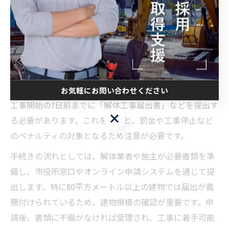
建物解体で市役所へ申請する流れ
と注意点
建物解体における市役所申請の手順解説
解体工事を行う際、市役所への申請手続きは必須です。
まず、建設リサイクル法や自治体ごとの条例に基づき、
お気軽にお問い合わせください
工事開始の7日前までに「解体工事届出書」などを提出す
お気軽にお問い合わせください
る必要があります。これを怠ると、罰金や工事停止など
のペナルティの対象となるため注意が必要です。
手続きの流れとしては、解体業者や施主が必要書類を準
備し、市役所窓口やオンライン申請システムを通じて提
出します。特に80平方メートル以上の建物では届出が義
務付けられているため、建物規模の確認が重要です。申
請後、書類に不備がなければ受理され、工事に着手可能