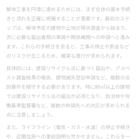
解体工事で届出が不要なケースの判別方法
解体工事を円滑に進めるためには、まず全体の基本手続
不要な解体工事届出と罰則リスクの違い
きと流れを正確に把握することが重要です。最初のステ
建物解体で市役所へ申請する流れと注意点
ップは、解体予定の建物や土地の現状調査から始まり、
建物解体における市役所申請の手順解説
次に必要な届出書類の準備や関係機関への申請へと進み
解体工事で市役所に提出する必要書類一覧
ます。これらの手続きを怠ると、工事の停止や罰金など
解体工事届出書の様式と作成時の注意点
のリスクが生じるため、確実な進行が求められます。
建物解体の市役所申請前に準備すべき事項
具体的には、建設リサイクル法に基づく届出や、アスベ
解体工事の市役所への届出先の確認ポイン
スト調査結果の報告、建物滅失登記申請など、複数の法
ト
的要件を順守する必要があります。特に80㎡以上の建物
では建設リサイクル法の届出が必須となり、自治体や労
解体工事を進める上での労基署への提出書類
働基準監督署など、複数の申請先への対応が求められる
労働基準監督署へ提出する解体工事書類と
点に注意しましょう。
は
解体工事で必要な労基署届出の流れを解説
また、ライフライン（電気・ガス・水道）の停止手続き
や、近隣住民への事前説明も欠かせません。これらを一
安全配慮義務に基づく解体工事の書類整備