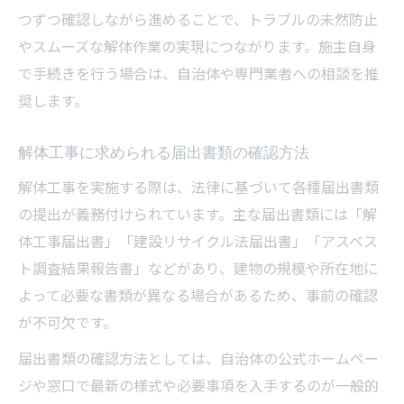
つずつ確認しながら進めることで、トラブルの未然防止
労基署提出時に確認すべき解体工事の注意
やスムーズな解体作業の実現につながります。施主自身
点
で手続きを行う場合は、自治体や専門業者への相談を推
解体工事手続きの労基署対応をスムーズに
奨します。
手続き漏れを防ぐためのポイントまとめ
解体工事手続きの抜け漏れを防ぐために
解体工事に求められる届出書類の確認方法
解体工事の工程ごとに必要な手続きを確認
解体工事を実施する際は、法律に基づいて各種届出書類
解体工事で多い手続き漏れ事例と対策法
の提出が義務付けられています。主な届出書類には「解
提出期限管理で解体工事のリスクを軽減
体工事届出書」「建設リサイクル法届出書」「アスベス
解体工事手続きのチェックリスト活用術
ト調査結果報告書」などがあり、建物の規模や所在地に
よって必要な書類が異なる場合があるため、事前の確認
法的リスクを避ける解体工事の実践知識
が不可欠です。
解体工事の法的リスクと回避の基本ポイン
ト
届出書類の確認方法としては、自治体の公式ホームペー
ジや窓口で最新の様式や必要事項を入手するのが一般的
届出忘れによる解体工事トラブル事例解説