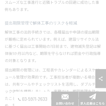
スムーズな工事進行と近隣トラブルの回避に成功した事
例もあります。
提出期限管理で解体工事のリスクを軽減
解体工事の法的手続きでは、各種届出や申請の提出期限
が厳格に定められています。例えば、建設リサイクル法
に基づく届出は工事開始の7日前まで、建物滅失登記は解
体後1か月以内など、期限を守らなければ罰金や行政指導
の対象となります。
提出期限の管理には、工程表やカレンダーによるスケジ
ュール管理が効果的です。工事担当者が複数いる場合
は、共有ツールやチェックリストを活用し、ダブルチェ
ック体制を構築しましょう。実務では、期限管理を怠っ
03-5971-2633
たことで工事の遅延や追加費用が発生した例もあるた
お問い合わせ
求人応募はこちら
め、早めの準備と確認がリスク軽減に直結します。