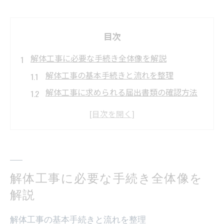
目次
解体工事に必要な手続き全体像を解説
解体工事の基本手続きと流れを整理
解体工事に求められる届出書類の確認方法
建設リサイクル法と解体工事の関連性とは
解体工事の申請先や届出先の選び方を解説
アスベスト調査が解体工事で重要な理由
届け出や申請が不要な解体工事とは何か
解体工事に必要な手続き全体像を
解体工事届出不要となる主な条件とは
解説
解体工事の80m2未満が対象となる理由
申請なしで解体できる建物の特徴を解説
解体工事の基本手続きと流れを整理